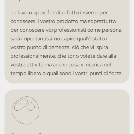
un lavoro approfondito fatto insieme per
dietro ogni oggetto c’e una storia, c’è un percorso
conoscere il vostro prodotto ma soprattutto
identitario preciso che ha portato alla sua
per conoscere voi professionisti come persona!
realizzazione.
credo fermamente che ogni piccola
sarà importantissimo capire qual’è stato il
realtà sia diretta espressione della persona, da qui il
vostro punto di partenza, ciò che vi ispira
nome di personal brand.
professionalmente, che tono volete dare alla
vostra attività ma anche cosa vi ricarica nel
tempo libero o quali sono i vostri punti di forza.